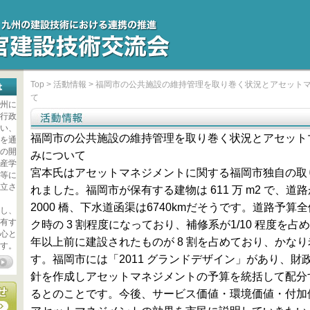
Top
>
活動情報
> 福岡市の公共施設の維持管理を取り巻く状況とアセット
て
州に
行政
い、
福岡市の公共施設の維持管理を取り巻く状況とアセット
を通
の開
みについて
産学
宮本氏はアセットマネジメントに関する福岡市独自の取
等に
立さ
れました。福岡市が保有する建物は 611 万 m2 で、道路が
2000 橋、下水道函渠は6740kmだそうです。道路予算
し、
有す
ク時の 3 割程度になっており、補修系が1/10 程度を占
心と
年以上前に建設されたものが 8 割を占めており、かな
す。
す。福岡市には「2011 グランドデザイン」があり、財
針を作成しアセットマネジメントの予算を統括して配分
るとのことです。今後、サービス価値・環境価値・付加